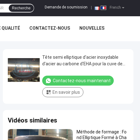
Demande de soumission
|
French
Recherche
 QUALITÉ
CONTACTEZ-NOUS
NOUVELLES
Tête semi elliptique d'acier inoxydable
d'acier au carbone d'EHA pour la cuve de
stockage de pétrole
Contactez-nous maintenant
En savoir plus
Vidéos similaires
Méthode de formage : Fo
nd Elliptique Formé à Cha