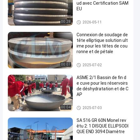
ud avec Certification SAM
EU
tête elliptique de plat
00:28
2026-05-11
Connexion de soudage de
tête elliptique solution ult
ime pour les têtes de cou
ronne et de pétale
Têtes bombées de réservoir
00:07
2025-07-02
ASME 2/1 Bassin de fin d
e cuve pour les réservoirs
de déshydratation et de C
AP
Tête semi-elliptique
00:04
2025-07-03
SA 516 GR 60N Monel rev
êtu 2: 1 DISQUE ELLIPSODI
QUE END 3094 Diamètre