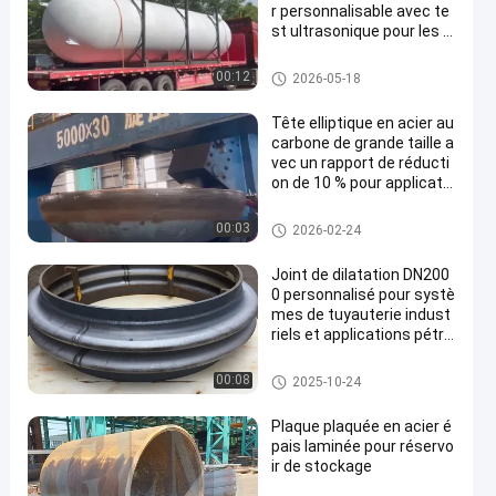
r personnalisable avec te
st ultrasonique pour les r
écipients sous pression
Tête bombée de récipient à pre
00:12
2026-05-18
ssion
Tête elliptique en acier au
carbone de grande taille a
vec un rapport de réducti
on de 10 % pour applicatio
ns industrielles
tête elliptique de plat
00:03
2026-02-24
Joint de dilatation DN200
0 personnalisé pour systè
mes de tuyauterie indust
riels et applications pétro
chimiques
Tête bombée de récipient à pre
00:08
2025-10-24
ssion
Plaque plaquée en acier é
pais laminée pour réservo
ir de stockage