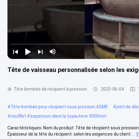
Tête de vaisseau personnalisée selon les exig
Tête bombée de récipient à pression
2025-06-04
#
Tête bombée pour récipient sous pression ASME
#
joint de di
#
soufflet d'expansion dans la tuyauterie 3000mm
Caractéristiques: Nom du produit: Tête de récipient sous pression 
Épaisseur de la tête du récipient: selon les exigences du client ...
V