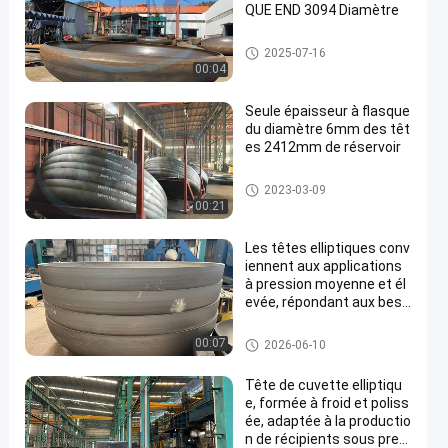
QUE END 3094 Diamètre
Tête semi-elliptique
2025-07-16
00:04
Seule épaisseur à flasque
du diamètre 6mm des têt
es 2412mm de réservoir
Tête plate
2023-03-09
00:21
Les têtes elliptiques conv
iennent aux applications
à pression moyenne et él
evée, répondant aux beso
ins de stockage, de réacti
on et de séparation des
tête elliptique de plat
00:07
2026-06-10
médias.
Tête de cuvette elliptiqu
e, formée à froid et poliss
ée, adaptée à la productio
n de récipients sous pres