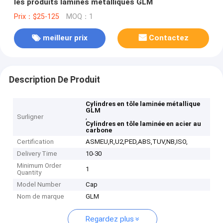
les produits laminés métalliques GLM
Prix：$25-125
MOQ：1
meilleur prix
Contactez
Description De Produit
Cylindres en tôle laminée métallique
GLM
Surligner
,
Cylindres en tôle laminée en acier au
carbone
Certification
ASMEU,R,U2,PED,ABS,TUV,NB,ISO,
Delivery Time
10-30
Minimum Order
1
Quantity
Model Number
Cap
Nom de marque
GLM
Regardez plus