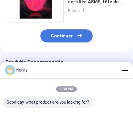
certifiée ASME, tête de
navire
Price： 1
Continuer
Produits Recommandés
Henry
1:30 PM
Good day, what product are you looking for?
Tête de réservoir
Têtes de réservoir
Têtes coniques
conique conçue avec
coniques
acier au carbo
précision, soudure
industrielles avec
personnalisées