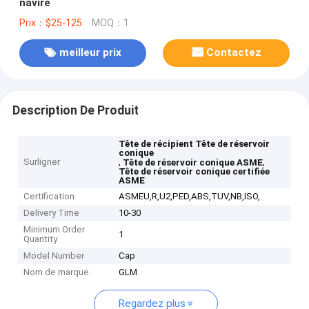
navire
Prix：$25-125
MOQ：1
meilleur prix
Contactez
Description De Produit
Tête de récipient Tête de réservoir
conique
Surligner
,
,
Tête de réservoir conique ASME
Tête de réservoir conique certifiée
ASME
Certification
ASMEU,R,U2,PED,ABS,TUV,NB,ISO,
Delivery Time
10-30
Minimum Order
1
Quantity
Model Number
Cap
Nom de marque
GLM
Regardez plus