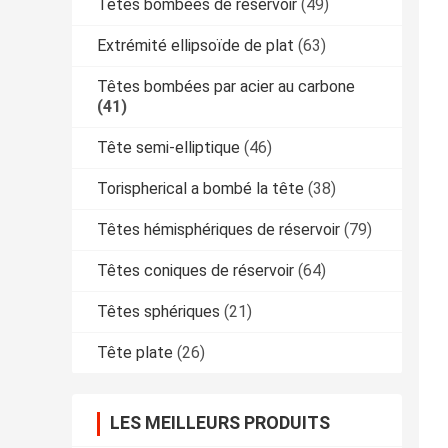
Têtes bombées de réservoir
(49)
Extrémité ellipsoïde de plat
(63)
Têtes bombées par acier au carbone
(41)
Tête semi-elliptique
(46)
Torispherical a bombé la tête
(38)
Têtes hémisphériques de réservoir
(79)
Têtes coniques de réservoir
(64)
Têtes sphériques
(21)
Tête plate
(26)
LES MEILLEURS PRODUITS