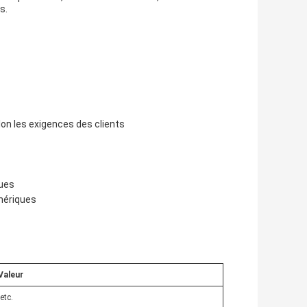
s.
lon les exigences des clients
ques
hériques
Valeur
etc.