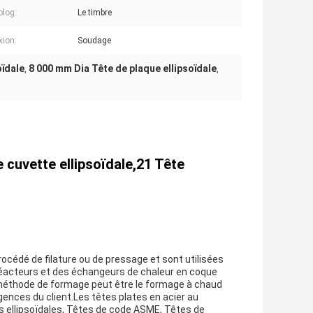
log:
Le timbre
ion:
Soudage
oïdale
8 000 mm Dia Tête de plaque ellipsoïdale
,
,
 cuvette ellipsoïdale,21 Tête
rocédé de filature ou de pressage et sont utilisées
 réacteurs et des échangeurs de chaleur en coque
 méthode de formage peut être le formage à chaud
igences du client.Les têtes plates en acier au
s ellipsoïdales, Têtes de code ASME, Têtes de