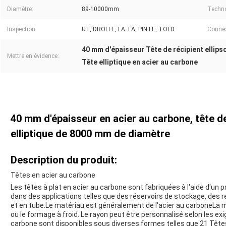
Diamètre:
89-10000mm
Techno
Inspection:
UT, DROITE, LA TA, PINTE, TOFD
Connex
40 mm d'épaisseur Tête de récipient ellips
Mettre en évidence:
Tête elliptique en acier au carbone
40 mm d'épaisseur en acier au carbone, tête de
elliptique de 8000 mm de diamètre
Description du produit:
Têtes en acier au carbone
Les têtes à plat en acier au carbone sont fabriquées à l'aide d'un p
dans des applications telles que des réservoirs de stockage, des
et en tube.Le matériau est généralement de l'acier au carboneLa
ou le formage à froid. Le rayon peut être personnalisé selon les ex
carbone sont disponibles sous diverses formes telles que 21 Tête