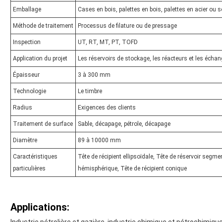
Emballage
Cases en bois, palettes en bois, palettes en acier ou 
Méthode de traitement
Processus de filature ou de pressage
Inspection
UT, RT, MT, PT, TOFD
Application du projet
Les réservoirs de stockage, les réacteurs et les écha
Épaisseur
3 à 300 mm
Technologie
Le timbre
Radius
Exigences des clients
Traitement de surface
Sable, décapage, pétrole, décapage
Diamètre
89 à 10000 mm
Caractéristiques
Tête de récipient ellipsoïdale, Tête de réservoir segmen
particulières
hémisphérique, Tête de récipient conique
Applications: