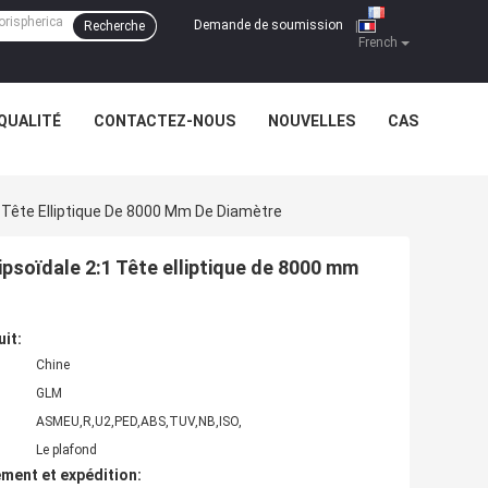
Demande de soumission
Recherche
|
French
QUALITÉ
CONTACTEZ-NOUS
NOUVELLES
CAS
1 Tête Elliptique De 8000 Mm De Diamètre
ipsoïdale 2:1 Tête elliptique de 8000 mm
uit:
Chine
GLM
ASMEU,R,U2,PED,ABS,TUV,NB,ISO,
Le plafond
ment et expédition: