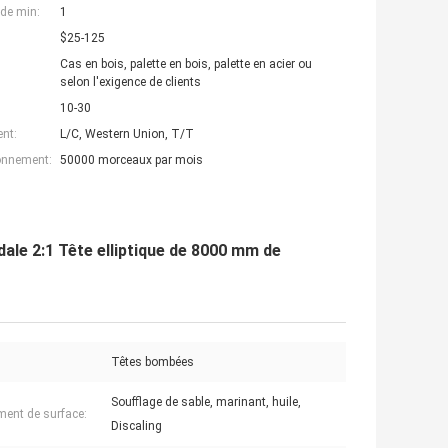
de min:
1
$25-125
Cas en bois, palette en bois, palette en acier ou
selon l'exigence de clients
10-30
nt:
L/C, Western Union, T/T
ionnement:
50000 morceaux par mois
dale 2:1 Tête elliptique de 8000 mm de
Têtes bombées
Soufflage de sable, marinant, huile,
ment de surface:
Discaling