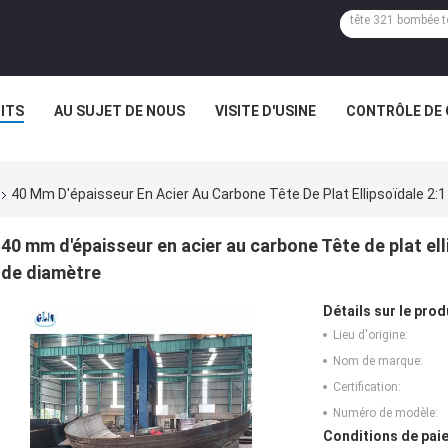
ITS
AU SUJET DE NOUS
VISITE D'USINE
CONTRÔLE DE 
40 Mm D'épaisseur En Acier Au Carbone Tête De Plat Ellipsoïdale 2:
40 mm d'épaisseur en acier au carbone Tête de plat ell
de diamètre
Détails sur le prod
Lieu d'origine:
Nom de marque:
Certification:
Numéro de modèle:
Conditions de paie