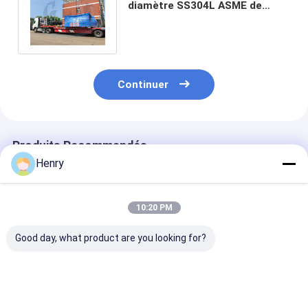
diamètre SS304L ASME de
5000mm pour le réservoir de
réacteur
Continuer
Produits Recommandés
Henry
10:20 PM
Good day, what product are you looking for?
Têtes de plat
Réservoir d'huile
ASME 1000MM
elliptiques en acier
Tête de récipient en
de récipient en
au carbone robustes
acier inoxydable
inoxydable