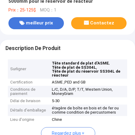
5000mm pour le réservoir de réacteur
Prix：25-125$
MOQ：1
meilleur prix
Contactez
Description De Produit
,
Tête standard de plat d'ASME
,
Tête de plat de SS304L
Surligner
Tête de plat du réservoir SS304L de
réacteur
Certification
ASME ,PED and GB
Conditions de
L/C, D/A, D/P, T/T, Western Union,
paiement
MoneyGram
Délai de livraison
5-30
étagère de boîte en bois et de fer ou
Détails d'emballage
comme condition de percustomers
Lieu d'origine
Chine
Regardez plus