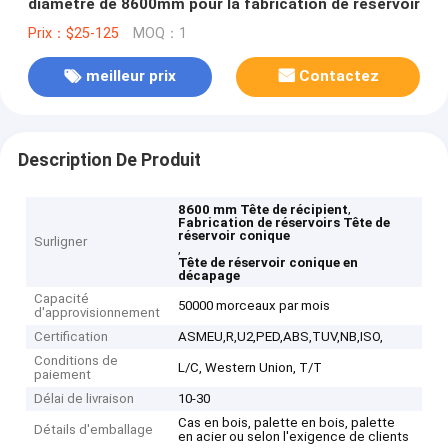
diamètre de 8600mm pour la fabrication de réservoir
Prix：$25-125
MOQ：1
meilleur prix
Contactez
Description De Produit
,
8600 mm Tête de récipient
Fabrication de réservoirs Tête de
réservoir conique
Surligner
,
Tête de réservoir conique en
décapage
Capacité
50000 morceaux par mois
d'approvisionnement
Certification
ASMEU,R,U2,PED,ABS,TUV,NB,ISO,
Conditions de
L/C, Western Union, T/T
paiement
Délai de livraison
10-30
Cas en bois, palette en bois, palette
Détails d'emballage
en acier ou selon l'exigence de clients