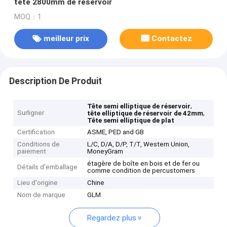
tête 2800mm de réservoir
MOQ：1
meilleur prix
Contactez
Description De Produit
,
Tête semi elliptique de réservoir
Surligner
,
tête elliptique de réservoir de 42mm
Tête semi elliptique de plat
Certification
ASME, PED and GB
Conditions de
L/C, D/A, D/P, T/T, Western Union,
paiement
MoneyGram
étagère de boîte en bois et de fer ou
Détails d'emballage
comme condition de percustomers
Lieu d'origine
Chine
Nom de marque
GLM
Regardez plus