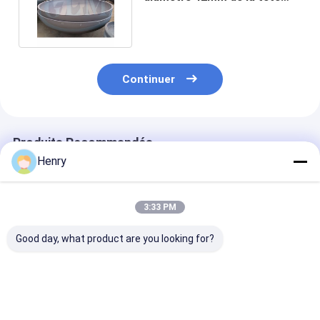
2800mm de réservoir
Continuer
Produits Recommandés
Henry
3:33 PM
Good day, what product are you looking for?
Les têtes elliptiques
Les têtes elliptiques
Les têtes ellip
conviennent aux
polies de qualité
polies convien
applications à
industrielle
aux récipients
pression moyenne et
conviennent aux
pression indus