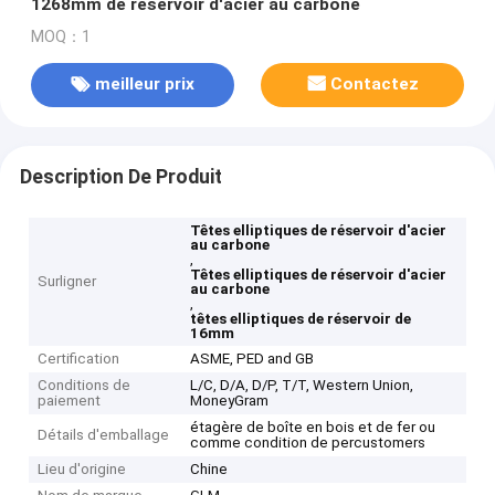
1268mm de réservoir d'acier au carbone
MOQ：1
meilleur prix
Contactez
Description De Produit
Têtes elliptiques de réservoir d'acier
au carbone
,
Têtes elliptiques de réservoir d'acier
Surligner
au carbone
,
têtes elliptiques de réservoir de
16mm
Certification
ASME, PED and GB
Conditions de
L/C, D/A, D/P, T/T, Western Union,
paiement
MoneyGram
étagère de boîte en bois et de fer ou
Détails d'emballage
comme condition de percustomers
Lieu d'origine
Chine