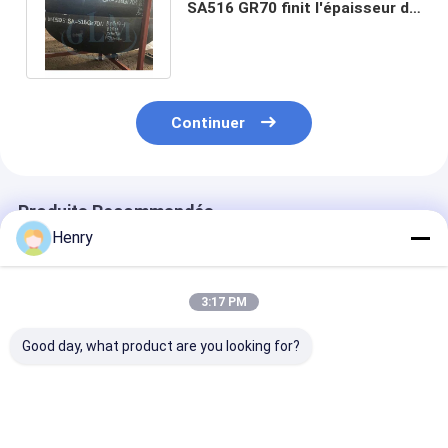
SA516 GR70 finit l'épaisseur du
diamètre 50mm de 1350mm
Continuer
Produits Recommandés
Henry
3:17 PM
Good day, what product are you looking for?
Les têtes elliptiques
Les têtes elliptiques
Les têtes ellip
conviennent aux
polies de qualité
polies convien
applications à
industrielle
aux récipients