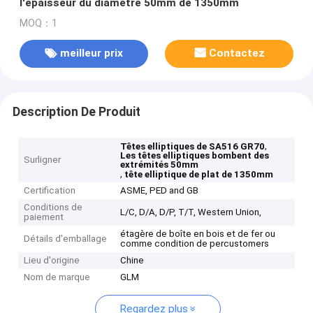
l'épaisseur du diamètre 50mm de 1350mm
MOQ：1
meilleur prix
Contactez
Description De Produit
,
Têtes elliptiques de SA516 GR70
Les têtes elliptiques bombent des
Surligner
extrémités 50mm
,
tête elliptique de plat de 1350mm
Certification
ASME, PED and GB
Conditions de
L/C, D/A, D/P, T/T, Western Union,
paiement
étagère de boîte en bois et de fer ou
Détails d'emballage
comme condition de percustomers
Lieu d'origine
Chine
Nom de marque
GLM
Regardez plus