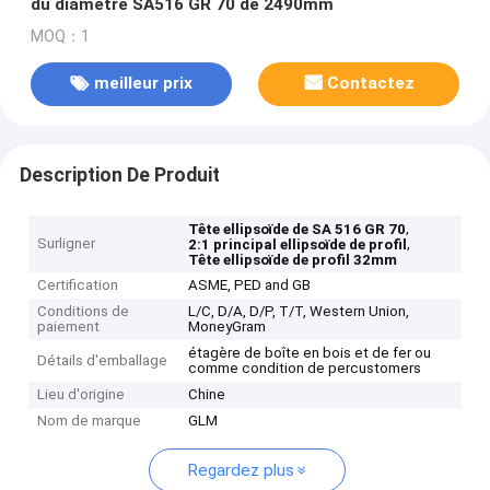
du diamètre SA516 GR 70 de 2490mm
MOQ：1
meilleur prix
Contactez
Description De Produit
,
Tête ellipsoïde de SA 516 GR 70
Surligner
,
2:1 principal ellipsoïde de profil
Tête ellipsoïde de profil 32mm
Certification
ASME, PED and GB
Conditions de
L/C, D/A, D/P, T/T, Western Union,
paiement
MoneyGram
étagère de boîte en bois et de fer ou
Détails d'emballage
comme condition de percustomers
Lieu d'origine
Chine
Nom de marque
GLM
Regardez plus