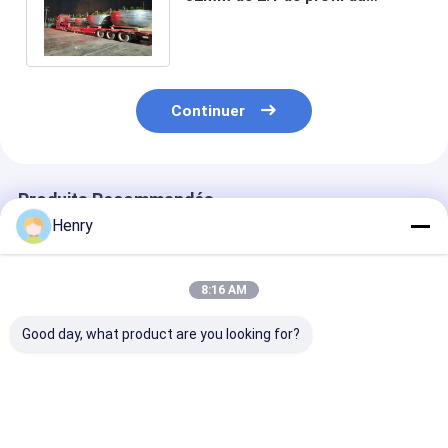
diamètre SA516 GR 70 de
2490mm
Continuer
Produits Recommandés
Henry
8:16 AM
Good day, what product are you looking for?
Les têtes elliptiques
Les têtes elliptiques
Les têtes ellip
conviennent aux
polies de qualité
polies convien
applications à
industrielle
aux récipients
pression moyenne et
conviennent aux
pression indus