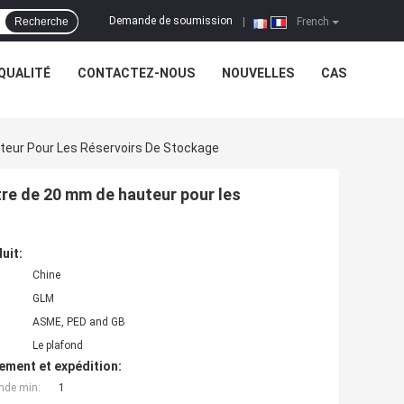
Demande de soumission
Recherche
|
French
QUALITÉ
CONTACTEZ-NOUS
NOUVELLES
CAS
eur Pour Les Réservoirs De Stockage
re de 20 mm de hauteur pour les
uit:
Chine
GLM
ASME, PED and GB
Le plafond
ement et expédition:
nde min:
1