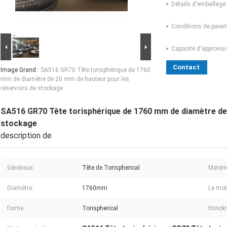
Détails d'emballage:
Conditions de paiem
Capacité d'approvis
Contact
Image Grand :
SA516 GR70 Tête torisphérique de 1760
mm de diamètre de 20 mm de hauteur pour les
réservoirs de stockage
SA516 GR70 Tête torisphérique de 1760 mm de diamètre de 
stockage
description de
Généraux:
Tête de Torispherical
Matérie
Diamètre:
1760mm
Le mot 
forme:
Torispherical
thinck