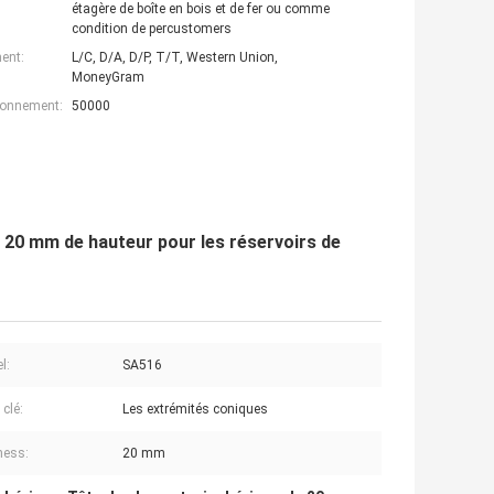
étagère de boîte en bois et de fer ou comme
condition de percustomers
ent:
L/C, D/A, D/P, T/T, Western Union,
MoneyGram
ionnement:
50000
20 mm de hauteur pour les réservoirs de
l:
SA516
clé:
Les extrémités coniques
ness:
20 mm