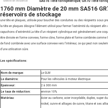
SA516 Tête torisphérique
GR70 Tête toris
Mettre en évidence:
,
1760 mm Diamètre de 20 mm SA516 GR70
réservoirs de stockage
une tête en plaques, utilisée pour boucher des conduites ou des récipients sous pr
la tête en plaques désigne l'élément utilisé pour fermer l'extrémité du récipient afi
capuchons d'extrémité.La tête d'un récipient cylindrique est généralement une coquil
être divisée en forme convexe, forme cône, forme plate et forme combinée.comme le
de fond combinée avec une surface convexe vers l'intérieur, ce qui peut non seule
d'une utilisation sûre.
Les spécifications:
Nom de marque:
Le GLM
Le diamètre:
Pour les véhicules à moteur électrique
Épaisseur:
2 à 300 mm
Le taux de réduction:
environ 10%
Matériau:
Acier au carbone, acier inoxydable, duplex, super du
nickel, cuivre et alliages de cuivre, titane et ses all