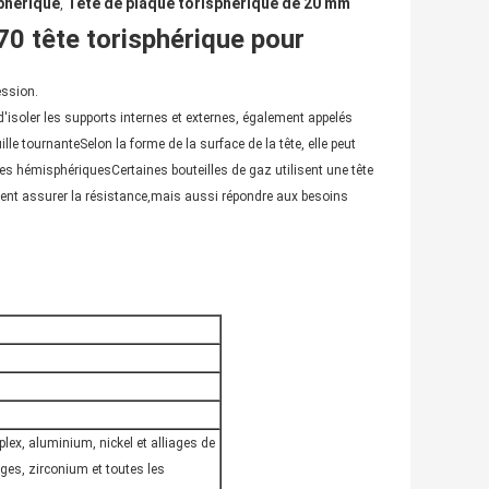
phérique
Tête de plaque torisphérique de 20 mm
,
 tête torisphérique pour
ession.
n d'isoler les supports internes et externes, également appelés
le tournanteSelon la forme de la surface de la tête, elle peut
s hémisphériquesCertaines bouteilles de gaz utilisent une tête
ment assurer la résistance,mais aussi répondre aux besoins
plex, aluminium, nickel et alliages de
iages, zirconium et toutes les