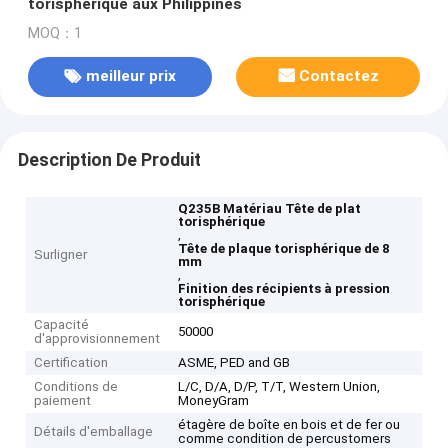
torisphérique aux Philippines
MOQ：1
meilleur prix
Contactez
Description De Produit
Q235B Matériau Tête de plat
torisphérique
,
Tête de plaque torisphérique de 8
Surligner
mm
,
Finition des récipients à pression
torisphérique
Capacité
50000
d'approvisionnement
Certification
ASME, PED and GB
Conditions de
L/C, D/A, D/P, T/T, Western Union,
paiement
MoneyGram
étagère de boîte en bois et de fer ou
Détails d'emballage
comme condition de percustomers