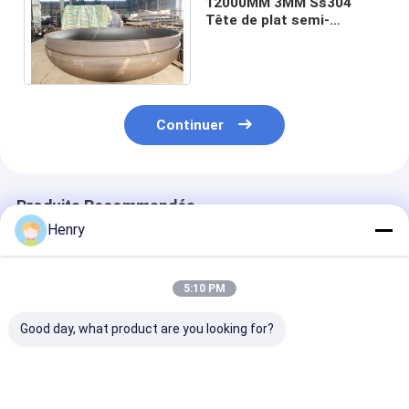
12000MM 3MM Ss304
Tête de plat semi-
elliptique Dimensions 2 à
1 hémisphérique
Continuer
Produits Recommandés
Henry
5:10 PM
Good day, what product are you looking for?
Les têtes elliptiques
Les têtes elliptiques
Les têtes ellip
conviennent aux
polies de qualité
polies convien