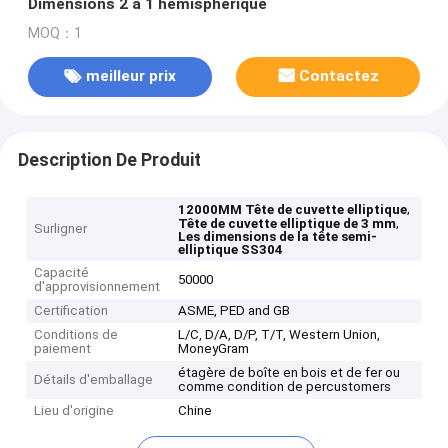
Dimensions 2 à 1 hémisphérique
MOQ：1
meilleur prix
Contactez
Description De Produit
,
12000MM Tête de cuvette elliptique
,
Tête de cuvette elliptique de 3 mm
Surligner
Les dimensions de la tête semi-
elliptique SS304
Capacité
50000
d'approvisionnement
Certification
ASME, PED and GB
Conditions de
L/C, D/A, D/P, T/T, Western Union,
paiement
MoneyGram
étagère de boîte en bois et de fer ou
Détails d'emballage
comme condition de percustomers
Lieu d'origine
Chine