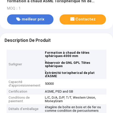
formation à chaud ASME Torisphérique fin de
récipient
MOQ：1
meilleur prix
Contactez
Description De Produit
Formation à chaud de têtes
sphériques 4000 mm
,
Réservoir de GNL GPL Têtes
Surligner
sphériques
,
Extrémité torispherical de plat
d'ASME
Capacité
50000
d'approvisionnement
Certification
ASME, PED and GB
Conditions de
L/C, D/A, D/P, T/T, Western Union,
paiement
MoneyGram
étagère de boîte en bois et de fer ou
Détails d'emballage
comme condition de percustomers