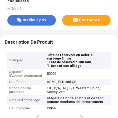
chaudières.
MOQ：1
meilleur prix
Contactez
Description De Produit
Tête de réservoir en acier au
carbone 2 mm
Surligner
,
,
Tête de réservoir 300 mm
Titane et son alliage
Capacité
50000
d'approvisionnement
Certification
ASME, PED and GB
Conditions de
L/C, D/A, D/P, T/T, Western Union,
paiement
MoneyGram
étagère de boîte en bois et de fer ou
Détails d'emballage
comme condition de percustomers
Lieu d'origine
Chine