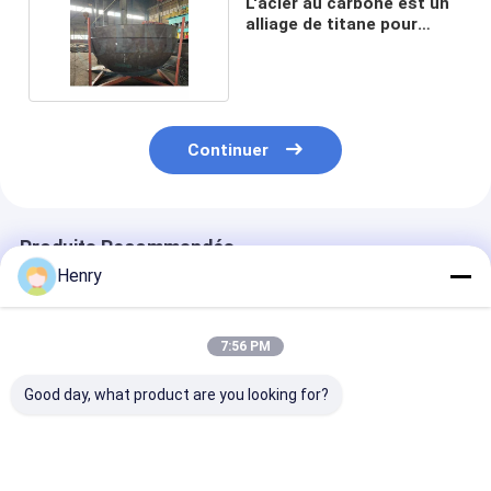
L'acier au carbone est un
alliage de titane pour
chaudières.
Continuer
Produits Recommandés
Henry
7:56 PM
Good day, what product are you looking for?
Têtes de réservoir
Tête de réservoir et
Réservoirs
bombées
coquille laminée à
sphériques GP