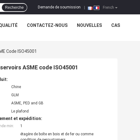
Demande de soumission
Recherche
|
French
QUALITÉ
CONTACTEZ-NOUS
NOUVELLES
CAS
ASME Code ISO45001
réservoirs ASME code ISO45001
uit:
Chine
GLM
ASME, PED and GB
Le plafond
ement et expédition:
nde min:
1
étagère de boîte en bois et de fer ou comme
condition de percustomers