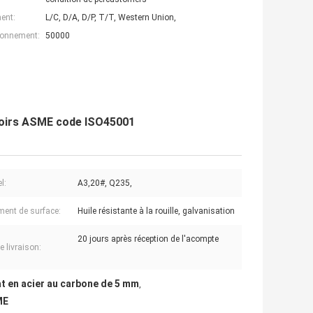
ent:
L/C, D/A, D/P, T/T, Western Union,
ionnement:
50000
rvoirs ASME code ISO45001
l:
A3,20#, Q235,
ment de surface:
Huile résistante à la rouille, galvanisation
20 jours après réception de l'acompte
e livraison:
at en acier au carbone de 5 mm
,
ME