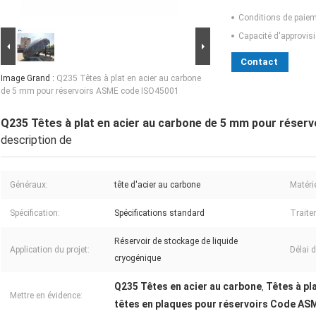
Conditions de paiem
Capacité d'approvis
Contact
Image Grand :
Q235 Têtes à plat en acier au carbone
de 5 mm pour réservoirs ASME code ISO45001
Q235 Têtes à plat en acier au carbone de 5 mm pour rése
description de
Généraux:
tête d'acier au carbone
Matérie
Spécification:
Spécifications standard
Traite
Réservoir de stockage de liquide
Application du projet:
Délai d
cryogénique
Q235 Têtes en acier au carbone
Têtes à pl
,
Mettre en évidence:
têtes en plaques pour réservoirs Code AS