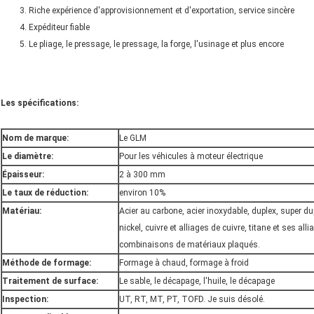
Riche expérience d'approvisionnement et d'exportation, service sincère
Expéditeur fiable
Le pliage, le pressage, le pressage, la forge, l'usinage et plus encore
Les spécifications:
Nom de marque:
Le GLM
Le diamètre:
Pour les véhicules à moteur électrique
Épaisseur:
2 à 300 mm
Le taux de réduction:
environ 10%
Matériau:
Acier au carbone, acier inoxydable, duplex, super du
nickel, cuivre et alliages de cuivre, titane et ses all
combinaisons de matériaux plaqués.
Méthode de formage:
Formage à chaud, formage à froid
Traitement de surface:
Le sable, le décapage, l'huile, le décapage
Inspection:
UT, RT, MT, PT, TOFD. Je suis désolé.