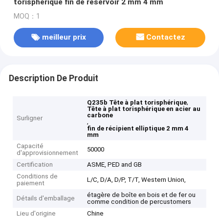
torisphérique fin de réservoir 2 mm 4 mm
MOQ：1
meilleur prix
Contactez
Description De Produit
,
Q235b Tête à plat torisphérique
Tête à plat torisphérique en acier au
carbone
Surligner
,
fin de récipient elliptique 2 mm 4
mm
Capacité
50000
d'approvisionnement
Certification
ASME, PED and GB
Conditions de
L/C, D/A, D/P, T/T, Western Union,
paiement
étagère de boîte en bois et de fer ou
Détails d'emballage
comme condition de percustomers
Lieu d'origine
Chine