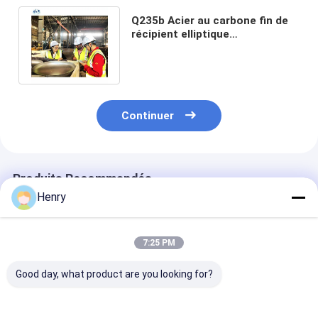
Q235b Acier au carbone fin de
récipient elliptique
torisphérique fin de réservoir 2
mm 4 mm
Continuer
Produits Recommandés
Henry
7:25 PM
Good day, what product are you looking for?
Tête bombée
Q235B Aciers au
Cuve sous pres