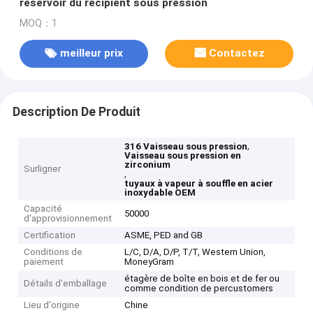
réservoir du récipient sous pression
MOQ：1
meilleur prix
Contactez
Description De Produit
,
316 Vaisseau sous pression
Vaisseau sous pression en
zirconium
Surligner
,
tuyaux à vapeur à souffle en acier
inoxydable OEM
Capacité
50000
d'approvisionnement
Certification
ASME, PED and GB
Conditions de
L/C, D/A, D/P, T/T, Western Union,
paiement
MoneyGram
étagère de boîte en bois et de fer ou
Détails d'emballage
comme condition de percustomers
Lieu d'origine
Chine