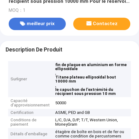
récipient sous pression 10000 mm Pour le réservoir
de stockage
MOQ：1
meilleur prix
Contactez
Description De Produit
fin de plaque en aluminium en forme
ellipsoïdale
,
Titane plateau ellipsoïdal bout
Surligner
10000 mm
,
le capuchon de l'extrémité du
récipient sous pression 10 mm
Capacité
50000
d'approvisionnement
Certification
ASME, PED and GB
Conditions de
L/C, D/A, D/P, T/T, Western Union,
paiement
MoneyGram
étagère de boîte en bois et de fer ou
Détails d'emballage
comme condition de percustomers