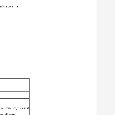
ils suivants.
, aluminium, nickel et
ses alliages,