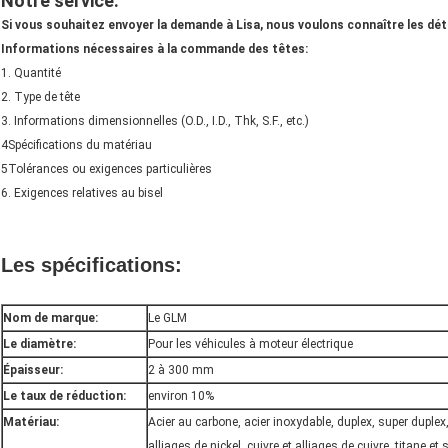
Notre service
:
Si vous souhaitez envoyer la demande à Lisa, nous voulons connaître les déta
Informations nécessaires à la commande des têtes:
1. Quantité
2. Type de tête
3. Informations dimensionnelles (O.D., I.D., Thk, S.F., etc.)
4Spécifications du matériau
5Tolérances ou exigences particulières
6. Exigences relatives au bisel
Les spécifications:
Nom de marque:
Le GLM
Le diamètre:
Pour les véhicules à moteur électrique
Épaisseur:
2 à 300 mm
Le taux de réduction:
environ 10%
Matériau:
Acier au carbone, acier inoxydable, duplex, super duplex
alliages de nickel, cuivre et alliages de cuivre, titane et 