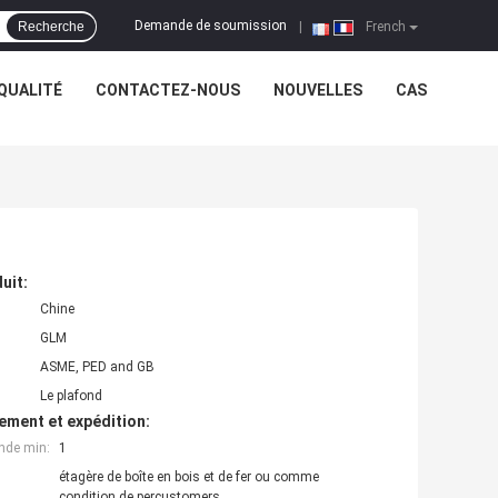
Demande de soumission
Recherche
|
French
QUALITÉ
CONTACTEZ-NOUS
NOUVELLES
CAS
uit:
Chine
GLM
ASME, PED and GB
Le plafond
ement et expédition:
nde min:
1
étagère de boîte en bois et de fer ou comme
condition de percustomers