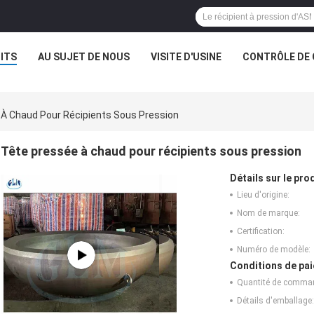
ITS
AU SUJET DE NOUS
VISITE D'USINE
CONTRÔLE DE 
À Chaud Pour Récipients Sous Pression
Tête pressée à chaud pour récipients sous pression
Détails sur le prod
Lieu d'origine:
Nom de marque:
Certification:
Numéro de modèle:
Conditions de pai
Quantité de comma
Détails d'emballage: