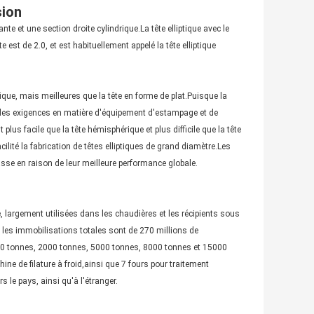
sion
nte et une section droite cylindrique.La tête elliptique avec le
 est de 2.0, et est habituellement appelé la tête elliptique
ique, mais meilleures que la tête en forme de plat.Puisque la
at, les exigences en matière d'équipement d'estampage et de
 plus facile que la tête hémisphérique et plus difficile que la tête
acilité la fabrication de têtes elliptiques de grand diamètre.Les
sse en raison de leur meilleure performance globale.
largement utilisées dans les chaudières et les récipients sous
 les immobilisations totales sont de 270 millions de
500 tonnes, 2000 tonnes, 5000 tonnes, 8000 tonnes et 15000
e de filature à froid,ainsi que 7 fours pour traitement
 le pays, ainsi qu'à l'étranger.