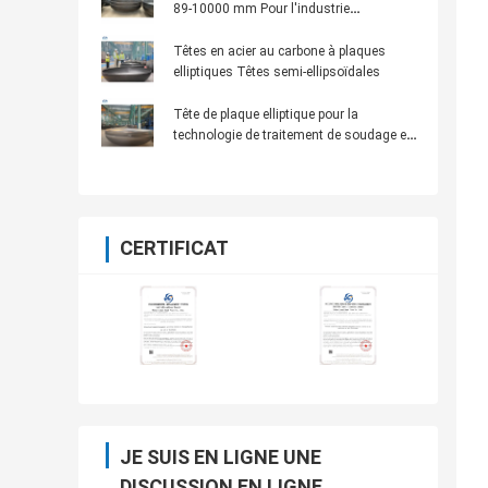
89-10000 mm Pour l'industrie
manufacturière en acier inoxydable
Têtes en acier au carbone à plaques
elliptiques Têtes semi-ellipsoïdales
Tête de plaque elliptique pour la
technologie de traitement de soudage en
conservation de l'eau
CERTIFICAT
JE SUIS EN LIGNE UNE
DISCUSSION EN LIGNE