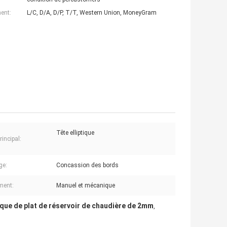
ent:
L/C, D/A, D/P, T/T, Western Union, MoneyGram
Tête elliptique
incipal:
ge:
Concassion des bords
ment:
Manuel et mécanique
tique de plat de réservoir de chaudière de 2mm
,