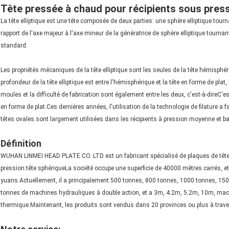
Tête pressée à chaud pour récipients sous pres
La tête elliptique est une tête composée de deux parties: une sphère elliptique tourna
rapport de l'axe majeur à l'axe mineur de la génératrice de sphère elliptique tournante
standard.
Les propriétés mécaniques de la tête elliptique sont les seules de la tête hémisphér
profondeur de la tête elliptique est entre l'hémisphérique et la tête en forme de pl
moules et la difficulté de fabrication sont également entre les deux, c'est-à-direC'est
en forme de plat.Ces dernières années, l'utilisation de la technologie de filature a f
têtes ovales sont largement utilisées dans les récipients à pression moyenne et ba
Définition
WUHAN LINMEI HEAD PLATE CO. LTD est un fabricant spécialisé de plaques de tête, 
pression.tête sphériqueLa société occupe une superficie de 40000 mètres carrés, et
yuans.Actuellement, il a principalement 500 tonnes, 800 tonnes, 1000 tonnes, 1
tonnes de machines hydrauliques à double action, et a 3m, 4.2m, 5.2m, 10m, machin
thermique.Maintenant, les produits sont vendus dans 20 provinces ou plus à travers