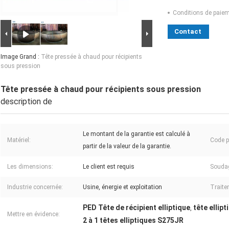
Conditions de paiem
Contact
Image Grand :
Tête pressée à chaud pour récipients
sous pression
Tête pressée à chaud pour récipients sous pression
description de
Le montant de la garantie est calculé à
Matériel:
Code pr
partir de la valeur de la garantie.
Les dimensions:
Le client est requis
Souda
Industrie concernée:
Usine, énergie et exploitation
Traite
PED Tête de récipient elliptique
tête ellip
,
Mettre en évidence:
2 à 1 têtes elliptiques S275JR