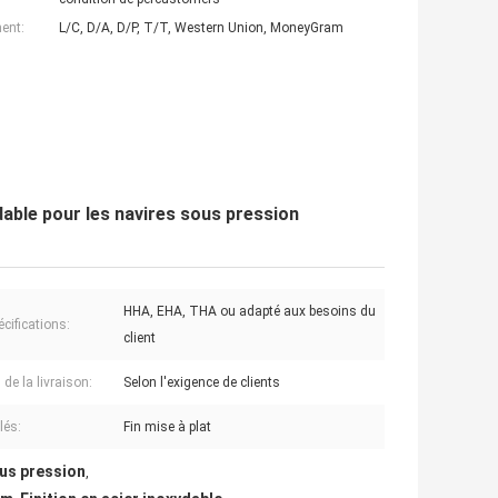
ent:
L/C, D/A, D/P, T/T, Western Union, MoneyGram
dable pour les navires sous pression
HHA, EHA, THA ou adapté aux besoins du
cifications:
client
 de la livraison:
Selon l'exigence de clients
lés:
Fin mise à plat
ous pression
,