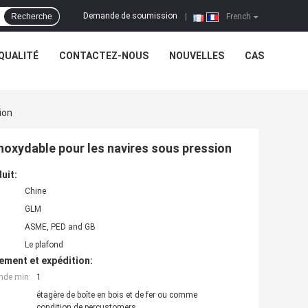
Demande de soumission
Recherche
|
French
QUALITÉ
CONTACTEZ-NOUS
NOUVELLES
CAS
ion
inoxydable pour les navires sous pression
uit:
Chine
GLM
ASME, PED and GB
Le plafond
ement et expédition:
nde min:
1
étagère de boîte en bois et de fer ou comme
condition de percustomers