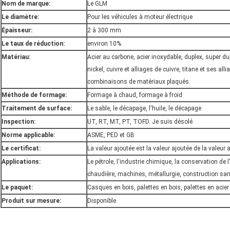
Nom de marque:
Le GLM
Le diamètre:
Pour les véhicules à moteur électrique
Épaisseur:
2 à 300 mm
Le taux de réduction:
environ 10%
Matériau:
Acier au carbone, acier inoxydable, duplex, super du
nickel, cuivre et alliages de cuivre, titane et ses all
combinaisons de matériaux plaqués.
Méthode de formage:
Formage à chaud, formage à froid
Traitement de surface:
Le sable, le décapage, l'huile, le décapage
Inspection:
UT, RT, MT, PT, TOFD. Je suis désolé.
Norme applicable:
ASME, PED et GB
Le certificat:
La valeur ajoutée est la valeur ajoutée de la valeur 
Applications:
Le pétrole, l'industrie chimique, la conservation de l'e
chaudière, machines, métallurgie, construction sanit
Le paquet:
Casques en bois, palettes en bois, palettes en acier
Produit sur mesure:
Disponible