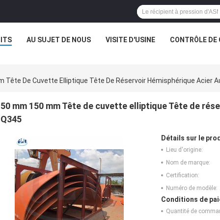
ITS
AU SUJET DE NOUS
VISITE D'USINE
CONTRÔLE DE 
Tête De Cuvette Elliptique Tête De Réservoir Hémisphérique Acier 
50 mm 150 mm Tête de cuvette elliptique Tête de rése
Q345
Détails sur le prod
Lieu d'origine:
Nom de marque:
Certification:
Numéro de modèle:
Conditions de pai
Quantité de comma