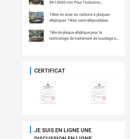
89-10000 mm Pour l'industrie
manufacturière en acier inoxydable
Têtes en acier au carbone à plaques
elliptiques Têtes semi-ellipsoïdales
Tête de plaque elliptique pour la
technologie de traitement de soudage en
conservation de l'eau
CERTIFICAT
JE SUIS EN LIGNE UNE
DISCUSSION EN LIGNE