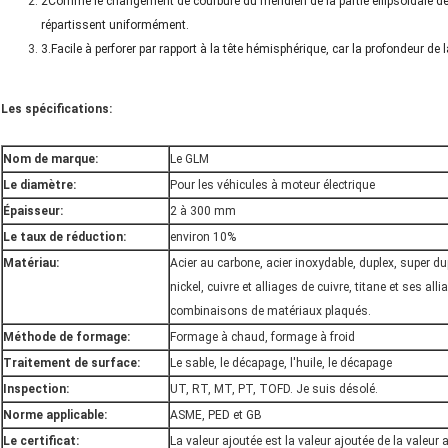
2Comme le changement de courbure du méridien de la partie ellipsoïdale de la
répartissent uniformément.
3.Facile à perforer par rapport à la tête hémisphérique, car la profondeur de l
Les spécifications:
Nom de marque:
Le GLM
Le diamètre:
Pour les véhicules à moteur électrique
Épaisseur:
2 à 300 mm
Le taux de réduction:
environ 10%
Matériau:
Acier au carbone, acier inoxydable, duplex, super du
nickel, cuivre et alliages de cuivre, titane et ses all
combinaisons de matériaux plaqués.
Méthode de formage:
Formage à chaud, formage à froid
Traitement de surface:
Le sable, le décapage, l'huile, le décapage
Inspection:
UT, RT, MT, PT, TOFD. Je suis désolé.
Norme applicable:
ASME, PED et GB
Le certificat:
La valeur ajoutée est la valeur ajoutée de la valeur 