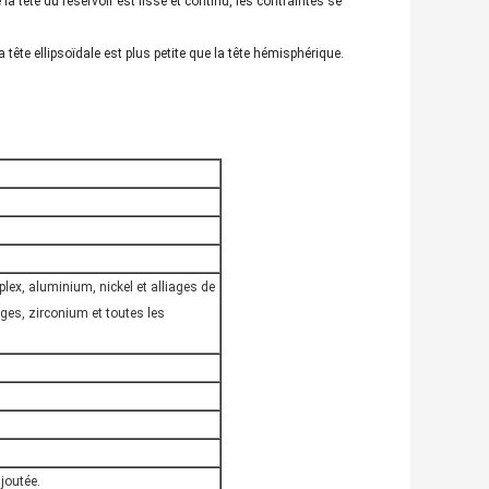
 tête du réservoir est lisse et continu, les contraintes se
a tête ellipsoïdale est plus petite que la tête hémisphérique.
plex, aluminium, nickel et alliages de
iages, zirconium et toutes les
ajoutée.