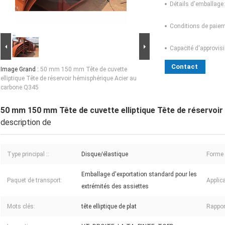
Détails d'emballage:
Conditions de paiem
Capacité d'approvis
Contact
Image Grand :
50 mm 150 mm Tête de cuvette
elliptique Tête de réservoir hémisphérique Acier au
carbone Q345
50 mm 150 mm Tête de cuvette elliptique Tête de réservoi
description de
Type principal ::
Disque/élastique
Forme d
Emballage d'exportation standard pour les
Paquet de transport:
Applica
extrémités des assiettes
Mots clés:
tête elliptique de plat
Rappor