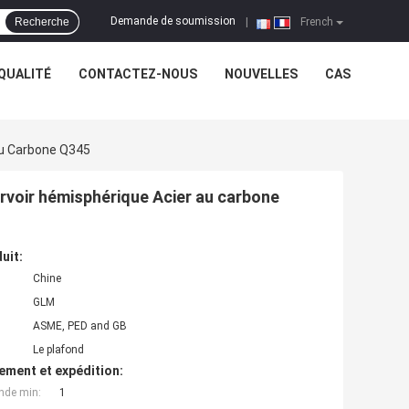
Demande de soumission
Recherche
|
French
QUALITÉ
CONTACTEZ-NOUS
NOUVELLES
CAS
Au Carbone Q345
rvoir hémisphérique Acier au carbone
uit:
Chine
GLM
ASME, PED and GB
Le plafond
ement et expédition:
nde min:
1