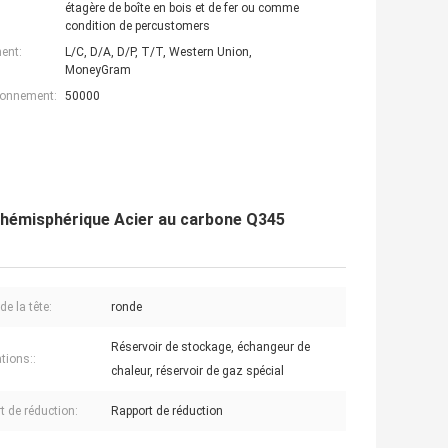
étagère de boîte en bois et de fer ou comme
condition de percustomers
ent:
L/C, D/A, D/P, T/T, Western Union,
MoneyGram
ionnement:
50000
r hémisphérique Acier au carbone Q345
e la tête:
ronde
Réservoir de stockage, échangeur de
tions::
chaleur, réservoir de gaz spécial
t de réduction:
Rapport de réduction