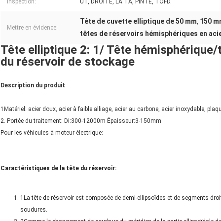
Inspection:
UT, DROITE, LA TA, PINTE, TOFD.
Tête de cuvette elliptique de 50 mm
150 mm
,
Mettre en évidence:
têtes de réservoirs hémisphériques en aci
Tête elliptique 2: 1/ Tête hémisphérique/
du réservoir de stockage
Description du produit
1Matériel: acier doux, acier à faible alliage, acier au carbone, acier inoxydable, plaqu
2. Portée du traitement: Di:300-12000m Épaisseur:3-150mm
Pour les véhicules à moteur électrique:
Caractéristiques de la tête du réservoir:
1La tête de réservoir est composée de demi-ellipsoïdes et de segments droit
soudures.