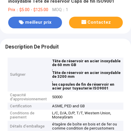
inoxydable Tête de réservoir Caps de fin ISO9001
Prix：$5.00 - $125.00
MOQ：1
meilleur prix
Contactez
Description De Produit
Tête de réservoir en acier inoxydable
de 60 mm GB
,
Tête de réservoir en acier inoxydable
Surligner
de 3200 mm
,
les capsules de fin de réservoir en
acier pour tuyauterie ISO9001
Capacité
50000
d'approvisionnement
Certification
ASME, PED and GB
Conditions de
L/C, D/A, D/P, T/T, Western Union,
paiement
MoneyGram
étagère de boîte en bois et de fer ou
Détails d'emballage
comme condition de percustomers