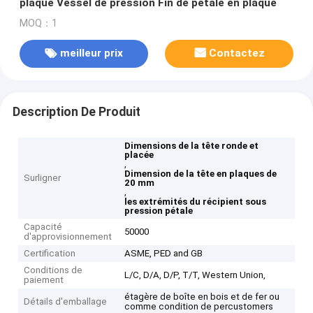
plaque Vessel de pression Fin de pétale en plaque
MOQ：1
meilleur prix
Contactez
Description De Produit
Dimensions de la tête ronde et
placée
,
Dimension de la tête en plaques de
Surligner
20 mm
,
les extrémités du récipient sous
pression pétale
Capacité
50000
d'approvisionnement
Certification
ASME, PED and GB
Conditions de
L/C, D/A, D/P, T/T, Western Union,
paiement
étagère de boîte en bois et de fer ou
Détails d'emballage
comme condition de percustomers